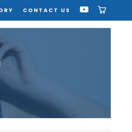
ORY
CONTACT US
ม