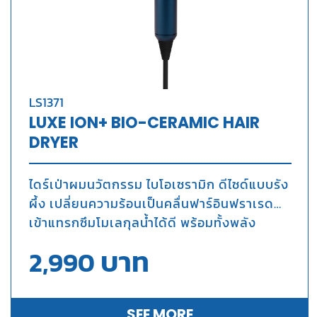
LS1371
LUXE ION+ BIO-CERAMIC HAIR
DRYER
ไดร์เป่าผมนวัตกรรม ไบโอเซรามิก ดีไซด์แบบรัง
ผึ้ง เปลี่ยนความร้อนเป็นคลื่นฟาร์อินฟราเรด
เข้าแทรกซึมโมเลกุลน้ำได้ดี พร้อมทั้งพลัง
ไอออนช่วยลดไฟฟ้าสถิต ทำให้ผมแห้งไว ไม่
บาท
2,990
ทำร้ายผม
SEE MORE