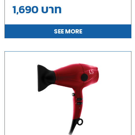
สถิตย์ ผมสลวยไม่ชี้ฟู มีระบบลมเย็น ไม่ทำร้าย
บาท
1,690
หนังศีรษะ
SEE MORE