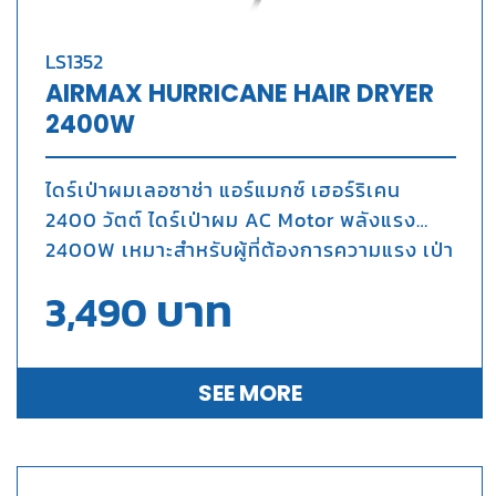
LS1352
AIRMAX HURRICANE HAIR DRYER
2400W
ไดร์เป่าผมเลอซาช่า แอร์แมกซ์ เฮอร์ริเคน
2400 วัตต์ ไดร์เป่าผม AC Motor พลังแรง
2400W เหมาะสำหรับผู้ที่ต้องการความแรง เป่า
เซ็ตทรงแห้งไวในระยะเวลาอันสั้น มี Ionic ลด
บาท
3,490
ไฟฟ้าสถิต ลดการชีฟูของเส้นผม ปรับแรงลม
และอุณหภูมิ 6 ระดับ ทนทาน ใช้งานต่อเนื่องไม่
ตัด
SEE MORE