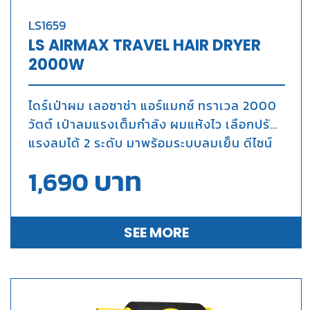
LS1659
LS AIRMAX TRAVEL HAIR DRYER
2000W
ไดร์เป่าผม เลอซาช่า แอร์แมกซ์ ทราเวล 2000
วัตต์ เป่าลมแรงเต็มกำลัง ผมแห้งไว เลือกปรับ
แรงลมได้ 2 ระดับ มาพร้อมระบบลมเย็น ดีไซน์
ทันสมัย รูปทรงกระทัดรัด ด้ามจับพับเก็บได้ พก
บาท
1,690
พาสะดวก สายไฟยาว 1.8 เมตรเพียงพอต่อการ
ใช้งาน และยังรองรับแรงดันไฟฟ้า 2 ระบบใช้
งานได้หลากหลายประเทศจึงเหมาะสำหรับการ
SEE MORE
เดินทาง