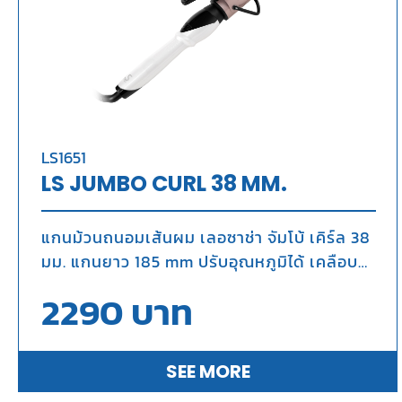
LS1651
LS JUMBO CURL 38 MM.
แกนม้วนถนอมเส้นผม เลอซาช่า จัมโบ้ เคิร์ล 38
มม. แกนยาว 185 mm ปรับอุณหภูมิได้ เคลือบ
ทัวร์มาลีน แกนม้วนผมขนาด 38 mm เพื่อผม
2290
บาท
ลอนใหญ่สวยเซ็กซี่ สำหรับคนผมยาวที่ต้องการ
ลอนผมสวยใหญ่แบบเป็นธรรมชาติ ใช้ม้วนลอน
สวยสำหรับออกงาน แกนม้วนเคลือบ
SEE MORE
Tourmaline ช่วยถนอมเส้นผมและให้ผลลัพธ์ที่