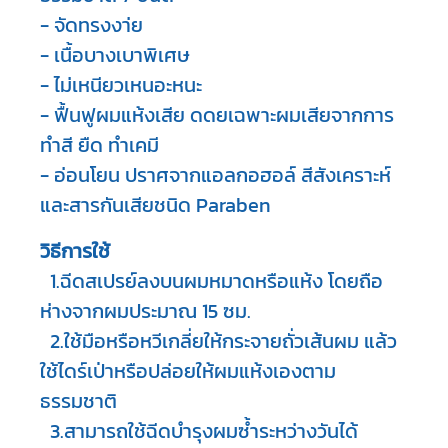
- จัดทรงงา่ย 

- เนื้อบางเบาพิเศษ  

- ไม่เหนียวเหนอะหนะ

- ฟื้นฟูผมแห้งเสีย ดดยเฉพาะผมเสียจากการ
ทำสี ยืด ทำเคมี

- อ่อนโยน ปราศจากแอลกอฮอล์ สีสังเคราะห์ 
และสารกันเสียชนิด Paraben
วิธีการใช้
  1.ฉีดสเปรย์ลงบนผมหมาดหรือแห้ง โดยถือ
ห่างจากผมประมาณ 15 ซม. 

  2.ใช้มือหรือหวีเกลี่ยให้กระจายถั่วเส้นผม แล้ว
ใช้ไดร์เป่าหรือปล่อยให้ผมแห้งเองตาม
ธรรมชาติ

  3.สามารถใช้ฉีดบำรุงผมซ้ำระหว่างวันได้