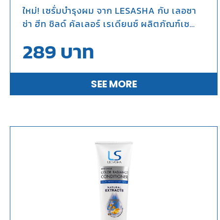
ใหม่! เซรั่มบำรุงผม จาก LESASHA กับ เลอซา
ช่า ฮีท ชิลด์ คัลเลอร์ เรเดียนซ์ ผลิตภัณฑ์เซ
รั่ม นวัตกรรมที่ออกแบบมาเพื่อปกป้องเส้นผม
289
บาท
จากความร้อนและปกป้องสีผมให้ดูสดใส เปล่ง
ประกายเงางาม
SEE MORE