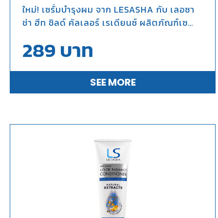
ใหม่! เซรั่มบำรุงผม จาก LESASHA กับ เลอซา
ช่า ฮีท ชิลด์ คัลเลอร์ เรเดียนซ์ ผลิตภัณฑ์เซ
รั่ม นวัตกรรมที่ออกแบบมาเพื่อปกป้องเส้นผม
289
บาท
จากความร้อนและปกป้องสีผมให้ดูสดใส เปล่ง
ประกายเงางาม
SEE MORE