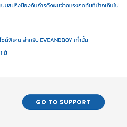
บสปริงป้องกันกำรดึงผมจำกแรงกดทับที่มำกเกินไป
น์พิเศษ สำหรับ EVEANDBOY เท่ำนั้น
 ปี
GO TO SUPPORT