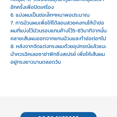
อีกครั้งเพื่อปิดเครื่อง

6. แบ่งผมเป็นช่อเล็กๆหนาพอประมาณ

7. การม้วนผมเพื่อให้ได้ลอนสวยคงทนให้นำช่อ
ผมที่แบ่งไว้มัวนรอบแกนค้างไว้5-8วินาทีจากนั้น
คลายเส้นผมออกจากแกนม้วนและทำช่อต่อๆไป

8. หลังจากจัดแต่งทรงผมด้วยอุปกรณ์แล้วแนะ
นำควรฉีคเลอซาช่าฟิกซิ่งสเปรย์ เพื่อให้เส้นผม