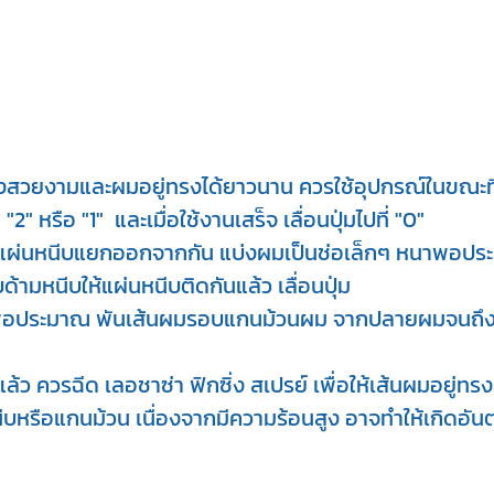
ทรงสวยงามและผมอยู่ทรงได้ยาวนาน ควรใช้อุปกรณ์ในขณะที
"2" หรือ "1"  และเมื่อใช้งานเสร็จ เลื่อนปุ่มไปที่ "0" 

พื่อให้แผ่นหนีบแยกออกจากกัน แบ่งผมเป็นช่อเล็กๆ หนาพอ
บด้ามหนีบให้แผ่นหนีบติดกันแล้ว เลื่อนปุ่ม

หนาพอประมาณ พันเส้นผมรอบแกนม้วนผม จากปลายผมจนถึง
้ว ควรฉีด เลอชาซ่า ฟิกซิ่ง สเปรย์ เพื่อให้เส้นผมอยู่ท
นีบหรือแกนม้วน เนื่องจากมีความร้อนสูง อาจทำให้เกิดอัน