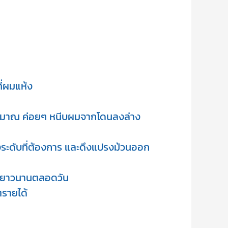
่ผมแห้ง

ประมาณ ค่อยๆ หนีบผมจากโดนลงล่าง

ระดับที่ต้องการ และดึงแปรงม้วนออก
รงยาวนานตลอดวัน

ตรายได้